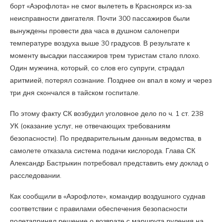
борт «Аэрофлота» не смог вылететь в Красноярск из-за
неисправности двигателя. Почти 300 пассажиров были
вынуждены провести два часа в душном салонепри
температуре воздуха выше 30 градусов. В результате к
моменту высадки пассажиров трем туристам стало плохо.
Один мужчина, который, со слов его супруги, страдал
аритмией, потерял сознание. Позднее он впал в кому и через
три дня скончался в тайском госпитале.
По этому факту СК возбудил уголовное дело по ч. 1 ст. 238
УК (оказание услуг, не отвечающих требованиям
безопасности). По предварительным данным ведомства, в
самолете отказала система подачи кислорода. Глава СК
Александр Бастрыкин потребовал представить ему доклад о
расследовании.
Как сообщили в «Аэрофлоте», командир воздушного суднав
соответствии с правилами обеспечения безопасности
полетапринял решение о возврате с маршрута руления на