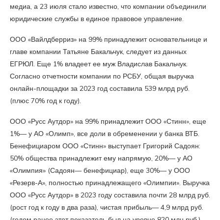
медиа, а 23 июля стало известно, что компании объединили
юридические службы в единое правовое управление.
ООО «Вайлдберриз» на 99% принадлежит основательнице и
главе компании Татьяне Бакальчук, следует из данных
ЕГРЮЛ. Еще 1% владеет ее муж Владислав Бакальчук.
Согласно отчетности компании по РСБУ, общая выручка
онлайн-площадки за 2023 год составила 539 млрд руб.
(плюс 70% год к году).
ООО «Русс Аутдор» на 99% принадлежит ООО «Стинн», еще
1%— у АО «Олимп», все доли в обременении у банка ВТБ.
Бенефициаром ООО «Стинн» выступает Григорий Садоян:
50% общества принадлежит ему напрямую, 20%— у АО
«Олимпия» (Садоян— бенефициар), еще 30%— у ООО
«Резерв-А», полностью принадлежащего «Олимпии». Выручка
ООО «Русс Аутдор» в 2023 году составила почти 28 млрд руб.
(рост год к году в два раза), чистая прибыль— 4,9 млрд руб.
(годом ранее этот показатель был на уровне 820 млн руб.).