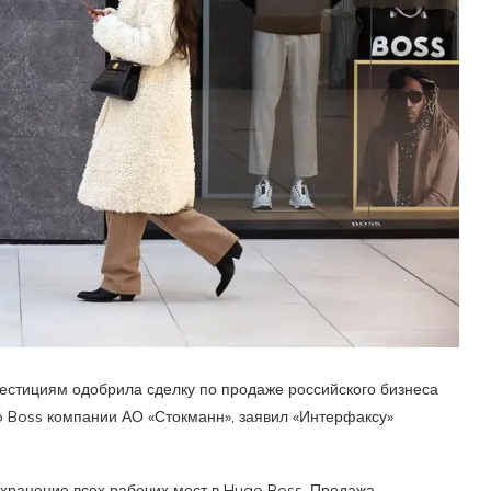
естициям одобрила сделку по продаже российского бизнеса
 Boss компании АО «Стокманн», заявил «Интерфаксу»
охранение всех рабочих мест в Hugo Boss. Продажа