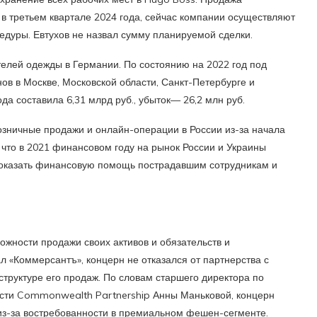
 в третьем квартале 2024 года, сейчас компании осуществляют
дуры. Евтухов не назвал сумму планируемой сделки.
елей одежды в Германии. По состоянию на 2022 год под
ов в Москве, Московской области, Санкт-Петербурге и
да составила 6,31 млрд руб., убыток— 26,2 млн руб.
озничные продажи и онлайн-операции в России из-за начала
 что в 2021 финансовом году на рынок России и Украины
 оказать финансовую помощь пострадавшим сотрудникам и
ожности продажи своих активов и обязательств и
ал «Коммерсантъ», концерн не отказался от партнерства с
руктуре его продаж. По словам старшего директора по
ости Commonwealth Partnership Анны Маньковой, концерн
 из-за востребованности в премиальном фешен-сегменте.