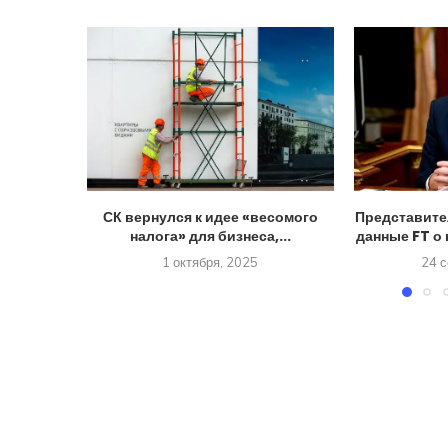
СК вернулся к идее «весомого
Представите
налога» для бизнеса,...
данные FT о 
1 октября, 2025
24 с