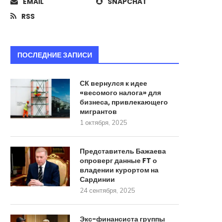
EMAIL
SNAPCHAT
RSS
ПОСЛЕДНИЕ ЗАПИСИ
СК вернулся к идее
«весомого налога» для
бизнеса, привлекающего
Бакальчук ответила на претензии
У крупнейшего россий
мигрантов
мужа по сделке с...
страховщика появился 
1 октября, 2025
совладелец
17 сентября, 2025
17 сентября, 2025
Представитель Бажаева
опроверг данные FT о
владении курортом на
Сардинии
24 сентября, 2025
Экс-финансиста группы