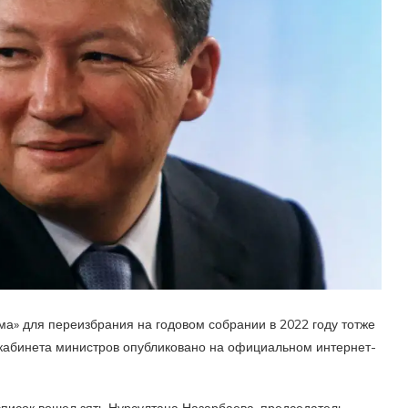
ма» для переизбрания на годовом собрании в 2022 году тотже
е кабинета министров опубликовано на официальном интернет-
 список вошел зять Нурсултана Назарбаева, председатель