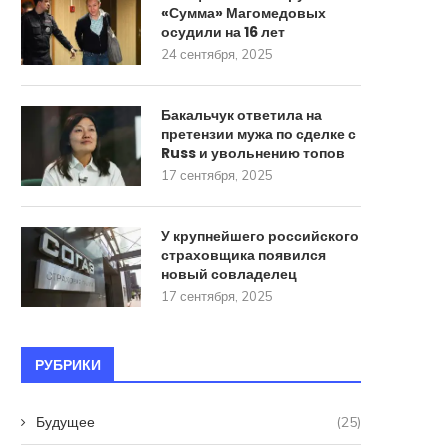
«Сумма» Магомедовых
осудили на 16 лет
24 сентября, 2025
Бакальчук ответила на претензии
У крупнейшего россий
мужа по сделке с...
страховщика появился 
Бакальчук ответила на
совладелец
17 сентября, 2025
претензии мужа по сделке с
17 сентября, 2025
Russ и увольнению топов
17 сентября, 2025
У крупнейшего российского
страховщика появился
новый совладелец
17 сентября, 2025
РУБРИКИ
Будущее
(25)