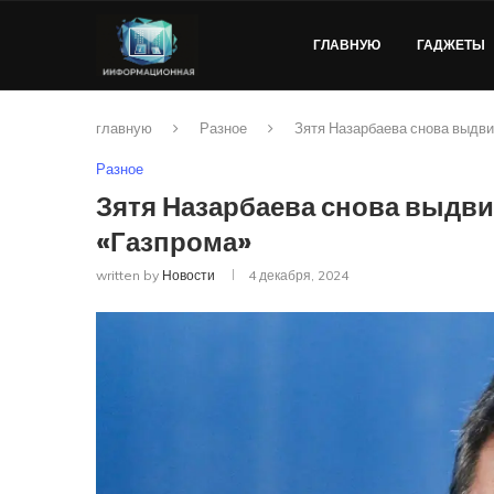
ГЛАВНУЮ
ГАДЖЕТЫ
главную
Разное
Зятя Назарбаева снова выдви
Разное
Зятя Назарбаева снова выдви
«Газпрома»
written by
Новости
4 декабря, 2024