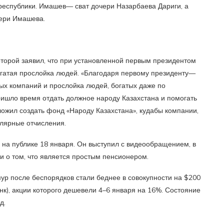
республики. Имашев— сват дочери Назарбаева Дариги, а
чери Имашева.
оторой заявил, что при установленной первым президентом
огатая прослойка людей. «Благодаря первому президенту—
ых компаний и прослойка людей, богатых даже по
ишло время отдать должное народу Казахстана и помогать
ложил создать фонд «Народу Казахстана», кудабы компании,
лярные отчисления.
 на публике 18 января. Он выступил с видеообращением, в
и о том, что является простым пенсионером.
ур после беспорядков стали беднее в совокупности на $200
к), акции которого дешевели 4–6 января на 16%. Состояние
д.