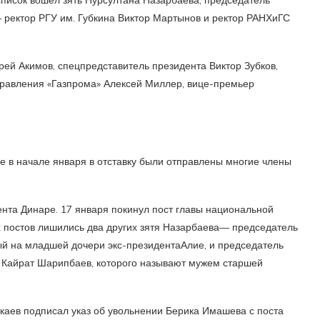
 ректор РГУ им. Губкина Виктор Мартынов и ректор РАНХиГС
ей Акимов, спецпредставитель президента Виктор Зубков,
правления «Газпрома» Алексей Миллер, вице-премьер
е в начале января в отставку были отправлены многие члены
ента Динаре. 17 января покинул пост главы национальной
х постов лишились два других зятя Назарбаева— председатель
й на младшей дочери экс-президентаАлие, и председатель
Кайрат Шарипбаев, которого называют мужем старшей
каев подписал указ об увольнении Берика Имашева с поста