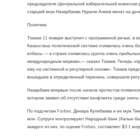
председателя Центральной избирательной комиссии 
старший внук Назарбаева Нурали Алиев женат на до
Политика
Токаев 11 января выступил с программной речью, в к
Казахстана политической системе появилась очень б
елбасы — в стране появилась группа очень прибыльн
международным меркам»,— сказал Токаев. Теперь «пр
ему на системной и регулярной основе». Токаев пред
вошедшие в определенный перечень, совершали регу
Назарбаев впервые после начала протестов появился
котором заявил об отсутствии конфликта среди элиты 
По подсчетам Forbes, Динара Кулибаева и ее муж Тим
млн. Супруги контролируют Народный банк (Халык-бан
каждого из них, по оценке Forbes, составляет $3,1 млр