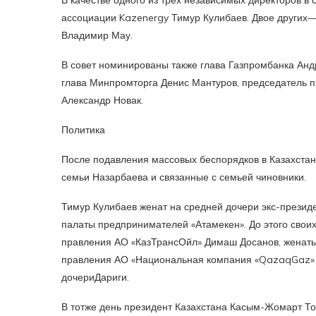
ассоциации Kazenergy Тимур Кулибаев. Двое других—
Владимир Мау.
В совет номинированы также глава Газпромбанка Андр
глава Минпромторга Денис Мантуров, председатель 
Александр Новак.
Политика
После подавления массовых беспорядков в Казахстан
семьи Назарбаева и связанные с семьей чиновники.
Тимур Кулибаев женат на средней дочери экс-презид
палаты предпринимателей «Атамекен». До этого свои
правления АО «КазТрансОйл» Димаш Досанов, женаты
правления АО «Национальная компания «QazaqGaz» 
дочериДариги.
В тотже день президент Казахстана Касым-Жомарт То