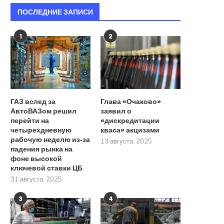
ПОСЛЕДНИЕ ЗАПИСИ
1
2
ГАЗ вслед за
Глава «Очаково»
АвтоВАЗом решил
заявил о
перейти на
«дискредитации
четырехдневную
кваса» акцизами
рабочую неделю из‑за
13 августа, 2025
падения рынка на
фоне высокой
ключевой ставки ЦБ
31 августа, 2025
3
4