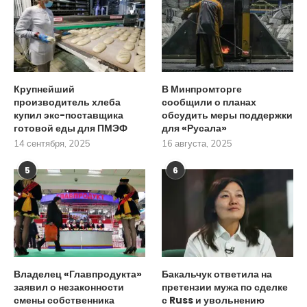
Крупнейший
В Минпромторге
производитель хлеба
сообщили о планах
купил экс-поставщика
обсудить меры поддержки
готовой еды для ПМЭФ
для «Русала»
14 сентября, 2025
16 августа, 2025
5
6
Владелец «Главпродукта»
Бакальчук ответила на
заявил о незаконности
претензии мужа по сделке
смены собственника
с Russ и увольнению