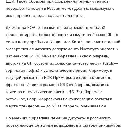
ЦЦИ. Таким образом, при сохранении текущих темпов
переработка нефти в России может достичь максимума с
июля прошлого года, полагают эксперты.
Дисконт на FOB складывается из стоимости морской
транспортировки (фрахта) нефти и скидки на базисе CIF, то
есть в порту прибытия (Индия или Китай), поясняет старший
эксперт экономического департамента Института энергетики
и финансов (ИЭФ) Михаил Журавлев. В свою очередь,
дисконт на CIF состоит из скидокза качество нефти (Urals—
сернистая нефть) и за политические риски. К примеру, в
текущий дисконт на FOB Приморск заложена стоимость
фрахта до Индии в размере $6,3 за баррель, скидки за
качество и политические риски— $3–5 за баррельи
остальное, напримеррасходы на конвертацию валюты и
маржа трейдеров, — до $3 за баррель, оценивает он.
По мнению Журавлева, текущие дисконты в российских
портах находятся вблизи возможных в этом году минимумов.