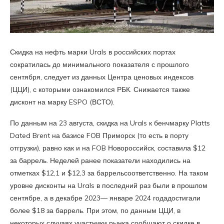
Скидка на нефть марки Urals в российских портах
сократилась до минимального показателя с прошлого
сентября, следует из данных Центра ценовых индексов
(ЦЦИ), с которыми ознакомился РБК. Снижается также
дисконт на марку ESPO (ВСТО).
По данным на 23 августа, скидка на Urals к бенчмарку Platts
Dated Brent на базисе FOB Приморск (то есть в порту
отгрузки), равно как и на FOB Новороссийск, составила $12
за баррель. Неделей ранее показатели находились на
отметках $12,1 и $12,3 за баррельсоответственно. На таком
уровне дисконты на Urals в последний раз были в прошлом
сентябре, а в декабре 2023— январе 2024 годадостигали
более $18 за баррель. При этом, по данным ЦЦИ, в
некоторых случаях участники рынка сообщают о скидке в