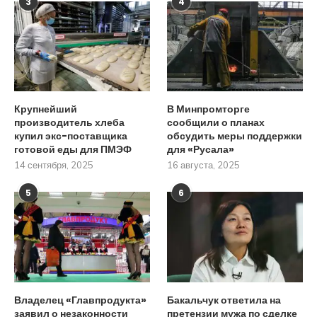
3
4
Крупнейший
В Минпромторге
производитель хлеба
сообщили о планах
купил экс-поставщика
обсудить меры поддержки
готовой еды для ПМЭФ
для «Русала»
14 сентября, 2025
16 августа, 2025
5
6
Владелец «Главпродукта»
Бакальчук ответила на
заявил о незаконности
претензии мужа по сделке