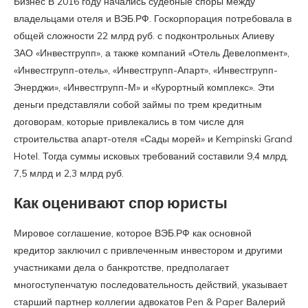
Бизнес В 2016 году начались судебные споры между
владельцами отеля и ВЭБ.РФ. Госкорпорация потребовала в
общей сложности 22 млрд руб. с подконтрольных Алиеву
ЗАО «Инвестгрупп», а также компаний «Отель Девелопмент»,
«Инвестгрупп-отель», «Инвестгрупп-Апарт», «Инвестгрупп-
Энерджи», «Инвестгрупп-М» и «Курортный комплекс». Эти
деньги представляли собой займы по трем кредитным
договорам, которые привлекались в том числе для
строительства апарт-отеля «Сады морей» и Kempinski Grand
Hotel. Тогда суммы исковых требований составили 9,4 млрд,
7,5 млрд и 2,3 млрд руб.
Как оценивают спор юристы
Мировое соглашение, которое ВЭБ.РФ как основной
кредитор заключил с привлеченным инвестором и другими
участниками дела о банкротстве, предполагает
многоступенчатую последовательность действий, указывает
старший партнер коллегии адвокатов Pen & Paper Валерий