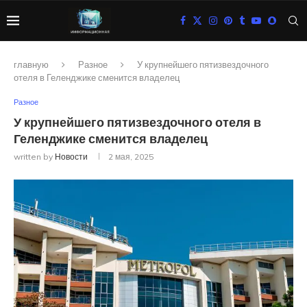
главную
Разное
У крупнейшего пятизвездочного
отеля в Геленджике сменится владелец
Разное
У крупнейшего пятизвездочного отеля в
Геленджике сменится владелец
written by
Новости
2 мая, 2025