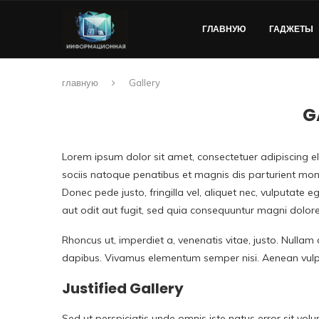
ГЛАВНУЮ
ГАДЖЕТЫ
главную
Gallery
G
Lorem ipsum dolor sit amet, consectetuer adipiscing 
sociis natoque penatibus et magnis dis parturient mon
Donec pede justo, fringilla vel, aliquet nec, vulputat
aut odit aut fugit, sed quia consequuntur magni dolore
Rhoncus ut, imperdiet a, venenatis vitae, justo. Nullam 
dapibus. Vivamus elementum semper nisi. Aenean vulput
Justified Gallery
Sed ut perspiciatis unde omnis iste natus error sit 