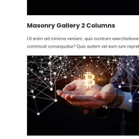
Masonry Gallery 2 Columns
Ut enim ad minima veniam, quis nostrum exercitationem 
commodi consequatur? Quis autem vel eum iure reprehen