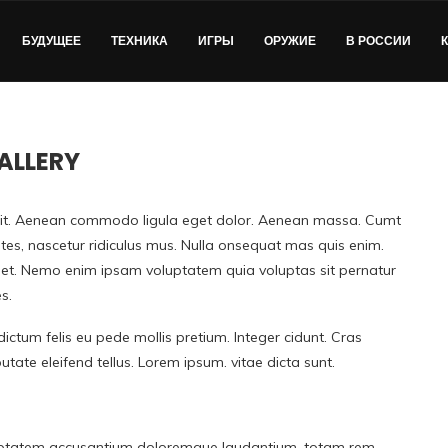
БУДУЩЕЕ
ТЕХНИКА
ИГРЫ
ОРУЖИЕ
В РОССИИ
ALLERY
elit. Aenean commodo ligula eget dolor. Aenean massa. Cumt
tes, nascetur ridiculus mus. Nulla onsequat mas quis enim.
e eget. Nemo enim ipsam voluptatem quia voluptas sit pernatur
s.
dictum felis eu pede mollis pretium. Integer cidunt. Cras
ate eleifend tellus. Lorem ipsum. vitae dicta sunt.
voluptatem accusantium doloremque laudantium, totam rem