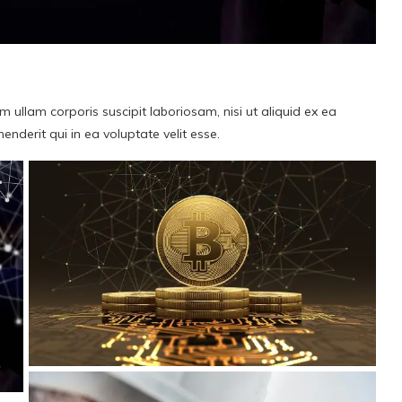
ullam corporis suscipit laboriosam, nisi ut aliquid ex ea
derit qui in ea voluptate velit esse.