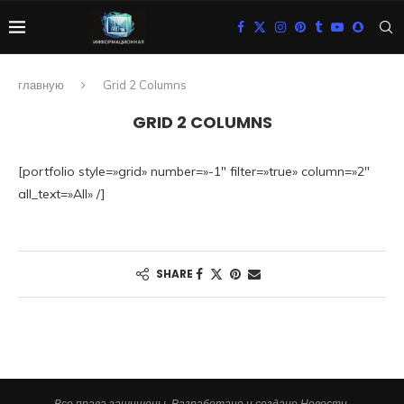
главную
Grid 2 Columns
GRID 2 COLUMNS
[portfolio style=»grid» number=»-1″ filter=»true» column=»2″
all_text=»All» /]
SHARE
Все права защищены. Разработано и создано Новости.