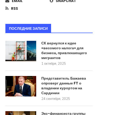
EMAIL
SNAPCHAT
RSS
Бакальчук ответила на претензии
У крупнейшего россий
ПОСЛЕДНИЕ ЗАПИСИ
мужа по сделке с...
страховщика появился 
совладелец
17 сентября, 2025
СК вернулся к идее
17 сентября, 2025
«весомого налога» для
бизнеса, привлекающего
мигрантов
1 октября, 2025
Представитель Бажаева
опроверг данные FT о
владении курортом на
Сардинии
24 сентября, 2025
Экс-финансиста группы