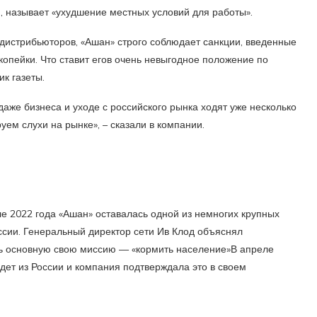
и, называет «ухудшение местных условий для работы».
 дистрибьюторов, «Ашан» строго соблюдает санкции, введенные
копейки. Что ставит егов очень невыгодное положение по
к газеты.
даже бизнеса и уходе с российского рынка ходят уже несколько
уем слухи на рынке», – сказали в компании.
е 2022 года «Ашан» оставалась одной из немногих крупных
ссии. Генеральный директор сети Ив Клод объяснял
ть основную свою миссию — «кормить население»В апреле
йдет из России и компания подтверждала это в своем