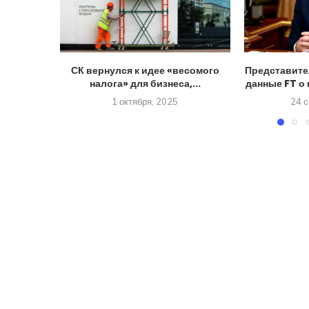
СК вернулся к идее «весомого
Представите
налога» для бизнеса,...
данные FT о 
1 октября, 2025
24 с