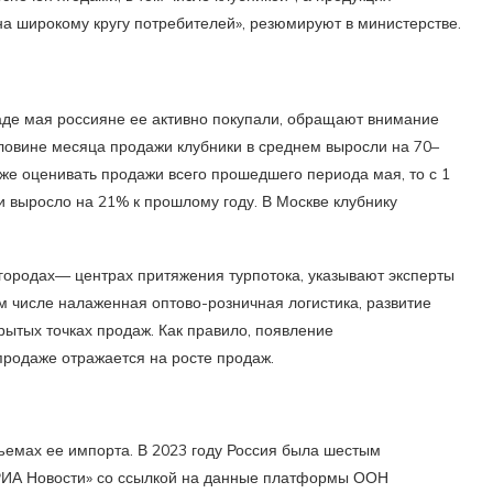
на широкому кругу потребителей», резюмируют в министерстве.
екаде мая россияне ее активно покупали, обращают внимание
оловине месяца продажи клубники в среднем выросли на 70–
же оценивать продажи всего прошедшего периода мая, то с 1
и выросло на 21% к прошлому году. В Москве клубнику
городах— центрах притяжения турпотока, указывают эксперты
ом числе налаженная оптово-розничная логистика, развитие
рытых точках продаж. Как правило, появление
продаже отражается на росте продаж.
ъемах ее импорта. В 2023 году Россия была шестым
РИА Новости» со ссылкой на данные платформы ООН