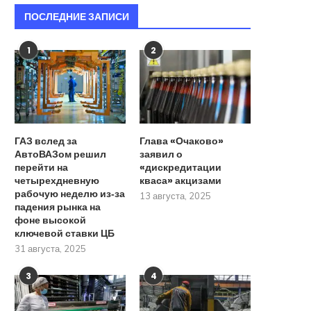
ПОСЛЕДНИЕ ЗАПИСИ
1
2
ГАЗ вслед за
Глава «Очаково»
АвтоВАЗом решил
заявил о
перейти на
«дискредитации
четырехдневную
кваса» акцизами
рабочую неделю из‑за
13 августа, 2025
падения рынка на
Бакальчук ответила на претензии
У крупнейшего россий
фоне высокой
мужа по сделке с...
страховщика появился 
ключевой ставки ЦБ
совладелец
17 сентября, 2025
31 августа, 2025
17 сентября, 2025
3
4