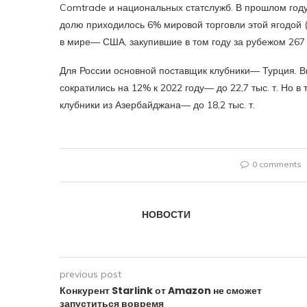
Comtrade и национальных статслужб. В прошлом году 
долю приходилось 6% мировой торговли этой ягодой (
в мире— США, закупившие в том году за рубежом 267 т
Для России основной поставщик клубники— Турция. Вп
сократились на 12% к 2022 году— до 22,7 тыс. т. Но в
клубники из Азербайджана— до 18,2 тыс. т.
0 comments
НОВОСТИ
previous post
Конкурент Starlink от Amazon не сможет
запуститься вовремя