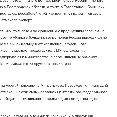
д был потерян на юге центральной полосы России— на юге
о в Белгородской области, а также в Татарстане и Башкирии.
 поставках российской клубники возникнет пауза, чтов свою
 отмечала эксперт.
млянику этим летом по сравнению с предыдущим сезоном не
Сезон клубники в большинстве регионов России приходится на
 время рынок насыщен отечественной ягодой— это
х цен, указывает представитель Минсельхоза. На
подчеркивают в министерстве: в промышленных объемах
 время завозится из дружественных стран.
 на урожай, заверяют в Минсельхозе. Повреждения плантаций
 отмечены в отдельных регионах Центрального федерального
 от общего промышленного производства ягоды, погодные
.
печен ягодами, в том числе клубникой», а продукция