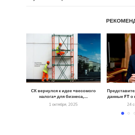
РЕКОМЕН
СК вернулся к идее «весомого
Представите
налога» для бизнеса,...
данные FT о 
1 октября, 2025
24 с