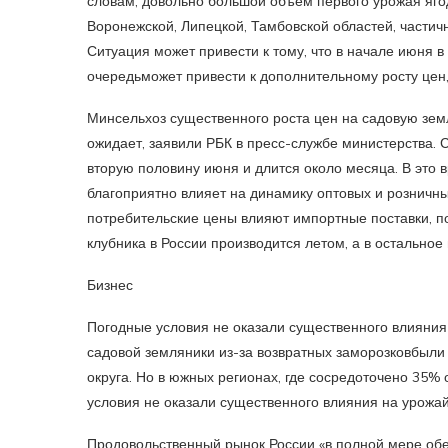
словам, довольно большой объем первого урожая яго
Воронежской, Липецкой, Тамбовской областей, частичн
Ситуация может привести к тому, что в начале июня в
очередьможет привести к дополнительному росту цен,
Минсельхоз существенного роста цен на садовую зе
ожидает, заявили РБК в пресс-службе министерства. 
вторую половину июня и длится около месяца. В это
благоприятно влияет на динамику оптовых и розничны
потребительские цены влияют импортные поставки, 
клубника в России производится летом, а в остальное
Бизнес
Погодные условия не оказали существенного влияния
садовой земляники из-за возвратных заморозковбыли
округа. Но в южных регионах, где сосредоточено 35%
условия не оказали существенного влияния на урожай
Продовольственный рынок России «в полной мере обес