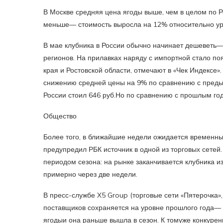
В Москве средняя цена ягоды выше, чем в целом по Ро
меньше— стоимость выросла на 12% относительно ур
В мае клубника в России обычно начинает дешеветь—
регионов. На прилавках наряду с импортной стало по
края и Ростовской области, отмечают в «Чек Индексе
снижению средней цены на 9% по сравнению с преды
России стоил 646 руб.Но по сравнению с прошлым го
Общество
Более того, в ближайшие недели ожидается временный
предупредил РБК источник в одной из торговых сетей. 
периодом сезона: на рынке заканчивается клубника из
примерно через две недели.
В пресс-службе X5 Group (торговые сети «Пятерочка», 
поставщиков сохраняется на уровне прошлого года— 
ягодыи она раньше вышла в сезон. К томуже конкурен