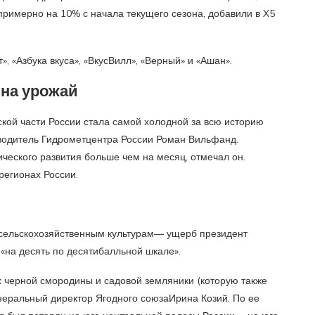
примерно на 10% с начала текущего сезона, добавили в X5
», «Азбука вкуса», «ВкусВилл», «Верный» и «Ашан».
 на урожай
кой части России стала самой холодной за всю историю
оводитель Гидрометцентра России Роман Вильфанд.
ического развития больше чем на месяц, отмечал он.
регионах России.
 сельскохозяйственным культурам— ущерб президент
«на десять по десятибалльной шкале».
х черной смородины и садовой земляники (которую также
енеральный директор Ягодного союзаИрина Козий. По ее