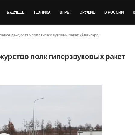
БУДУЩЕЕ
ТЕХНИКА
ИГРЫ
ОРУЖИЕ
В РОССИИ
боевое дежурство полк гиперзвуковых ракет «Авангард»
ежурство полк гиперзвуковых ракет