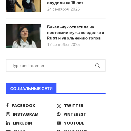
осудили на 16 лет
24 сентября, 2025
Бакальчук ответила на
претензии мужа по сделке с
Russ и увольнению топов
17 сентября, 2025
ИИ научили печатать текст как
Найден эффективный с
человек
борьбы с распростран
формой рака
СОЦИАЛЬНЫЕ СЕТИ
18 августа, 2025
18 августа, 2025
FACEBOOK
TWITTER
INSTAGRAM
PINTEREST
LINKEDIN
YOUTUBE