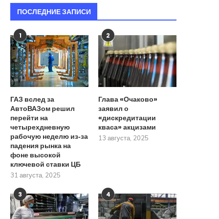
ПОСЛЕДНИЕ ЗАПИСИ
1
2
ГАЗ вслед за
Глава «Очаково»
АвтоВАЗом решил
заявил о
перейти на
«дискредитации
четырехдневную
кваса» акцизами
рабочую неделю из‑за
13 августа, 2025
падения рынка на
фоне высокой
ключевой ставки ЦБ
31 августа, 2025
3
4