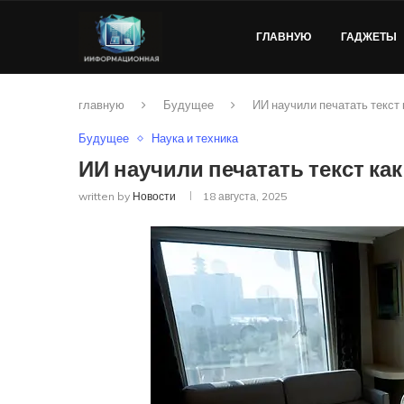
ГЛАВНУЮ
ГАДЖЕТЫ
главную
Будущее
ИИ научили печатать текст 
Будущее
Наука и техника
ИИ научили печатать текст ка
written by
Новости
18 августа, 2025