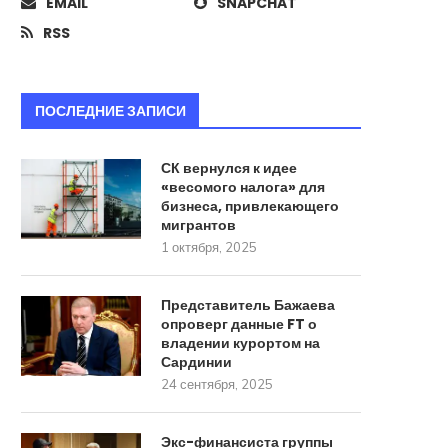
EMAIL
SNAPCHAT
RSS
Стало известно о разработке в
Найден эффективный с
России РСЗО для...
борьбы с распростран
формой рака
22 августа, 2025
18 августа, 2025
ПОСЛЕДНИЕ ЗАПИСИ
СК вернулся к идее
«весомого налога» для
бизнеса, привлекающего
мигрантов
1 октября, 2025
Представитель Бажаева
опроверг данные FT о
владении курортом на
Сардинии
24 сентября, 2025
Экс-финансиста группы