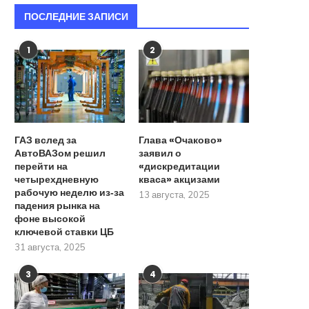
ПОСЛЕДНИЕ ЗАПИСИ
1
2
ГАЗ вслед за
Глава «Очаково»
АвтоВАЗом решил
заявил о
перейти на
«дискредитации
четырехдневную
кваса» акцизами
рабочую неделю из‑за
13 августа, 2025
падения рынка на
фоне высокой
ключевой ставки ЦБ
31 августа, 2025
3
4