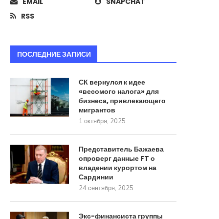
EMAIL
SNAPCHAT
22 августа, 2025
18 августа, 2025
RSS
ПОСЛЕДНИЕ ЗАПИСИ
СК вернулся к идее
«весомого налога» для
бизнеса, привлекающего
мигрантов
1 октября, 2025
Представитель Бажаева
опроверг данные FT о
владении курортом на
Сардинии
24 сентября, 2025
Экс-финансиста группы