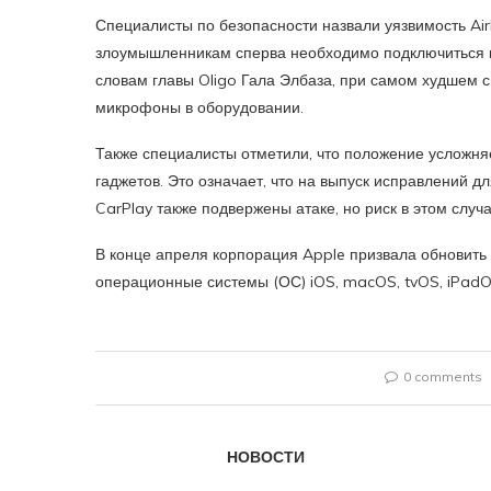
Специалисты по безопасности назвали уязвимость Air
злоумышленникам сперва необходимо подключиться к т
словам главы Oligo Гала Элбаза, при самом худшем 
микрофоны в оборудовании.
Также специалисты отметили, что положение усложняе
гаджетов. Это означает, что на выпуск исправлений д
CarPlay также подвержены атаке, но риск в этом случ
В конце апреля корпорация Apple призвала обновить
операционные системы (ОС) iOS, macOS, tvOS, iPadOS
0 comments
НОВОСТИ