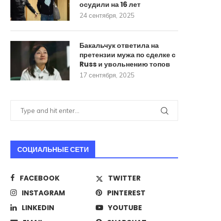
осудили на 16 лет
24 сентября, 2025
Бакальчук ответила на
претензии мужа по сделке с
Russ и увольнению топов
17 сентября, 2025
СОЦИАЛЬНЫЕ СЕТИ
FACEBOOK
TWITTER
INSTAGRAM
PINTEREST
Стало известно о разработке в
ИИ научили печатать тек
LINKEDIN
YOUTUBE
России РСЗО для...
человек