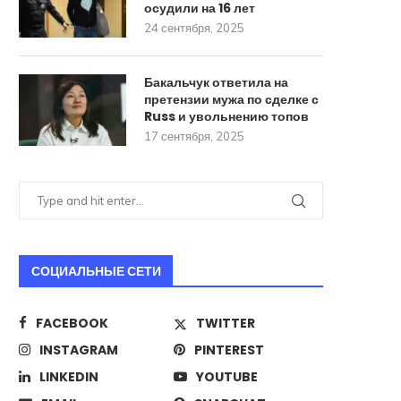
осудили на 16 лет
24 сентября, 2025
Бакальчук ответила на
претензии мужа по сделке с
Russ и увольнению топов
17 сентября, 2025
СОЦИАЛЬНЫЕ СЕТИ
FACEBOOK
TWITTER
Стало известно о разработке в
ИИ научили печатать тек
INSTAGRAM
PINTEREST
России РСЗО для...
человек
LINKEDIN
YOUTUBE
22 августа, 2025
18 августа, 2025