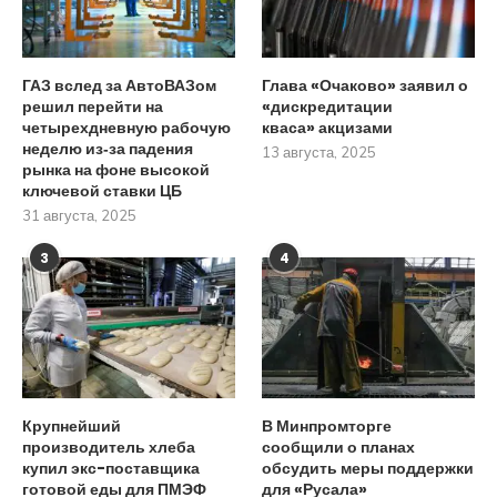
ГАЗ вслед за АвтоВАЗом
Глава «Очаково» заявил о
решил перейти на
«дискредитации
четырехдневную рабочую
кваса» акцизами
неделю из‑за падения
13 августа, 2025
рынка на фоне высокой
ключевой ставки ЦБ
31 августа, 2025
3
4
Крупнейший
В Минпромторге
производитель хлеба
сообщили о планах
купил экс-поставщика
обсудить меры поддержки
готовой еды для ПМЭФ
для «Русала»