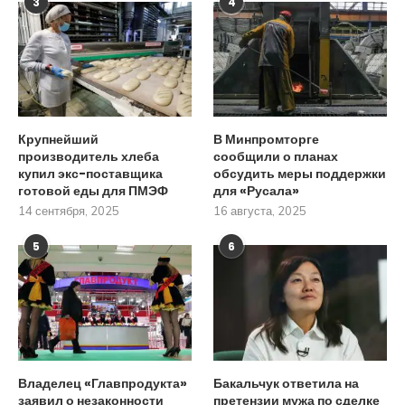
3
4
Крупнейший
В Минпромторге
производитель хлеба
сообщили о планах
купил экс-поставщика
обсудить меры поддержки
готовой еды для ПМЭФ
для «Русала»
14 сентября, 2025
16 августа, 2025
5
6
Владелец «Главпродукта»
Бакальчук ответила на
заявил о незаконности
претензии мужа по сделке