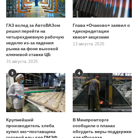
ГАЗ вслед за АвтоВАЗом
Глава «Очаково» заявил о
решил перейти на
«дискредитации
четырехдневную рабочую
кваса» акцизами
неделю из‑за падения
13 августа, 2025
рынка на фоне высокой
ключевой ставки ЦБ
31 августа, 2025
3
4
Крупнейший
В Минпромторге
производитель хлеба
сообщили о планах
купил экс-поставщика
обсудить меры поддержки
готовой еды для ПМЭФ
для «Русала»