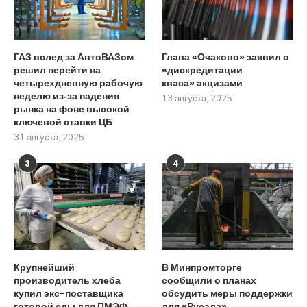
ГАЗ вслед за АвтоВАЗом
Глава «Очаково» заявил о
решил перейти на
«дискредитации
четырехдневную рабочую
кваса» акцизами
неделю из‑за падения
13 августа, 2025
рынка на фоне высокой
ключевой ставки ЦБ
31 августа, 2025
3
4
Крупнейший
В Минпромторге
производитель хлеба
сообщили о планах
купил экс-поставщика
обсудить меры поддержки
готовой еды для ПМЭФ
для «Русала»