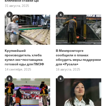
ключевой ставки ЦБ
31 августа, 2025
3
4
Крупнейший
В Минпромторге
производитель хлеба
сообщили о планах
купил экс-поставщика
обсудить меры поддержки
готовой еды для ПМЭФ
для «Русала»
14 сентября, 2025
16 августа, 2025
5
6