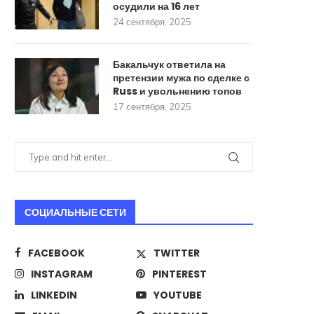
осудили на 16 лет
24 сентября, 2025
Бакальчук ответила на
претензии мужа по сделке с
Russ и увольнению топов
17 сентября, 2025
СОЦИАЛЬНЫЕ СЕТИ
FACEBOOK
TWITTER
INSTAGRAM
PINTEREST
Стало известно о разработке в
ИИ научили печатать тек
России РСЗО для...
человек
LINKEDIN
YOUTUBE
22 августа, 2025
18 августа, 2025