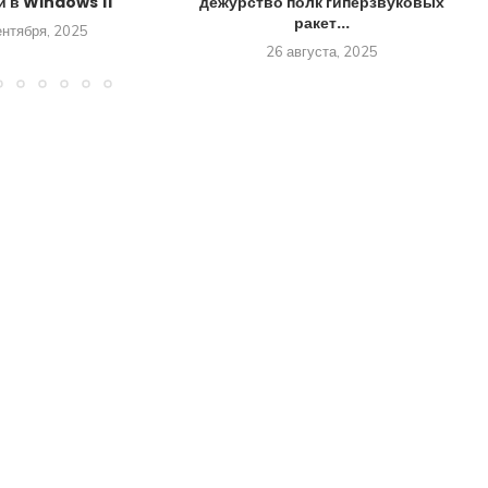
и в Windows 11
дежурство полк гиперзвуковых
ракет...
ентября, 2025
26 августа, 2025