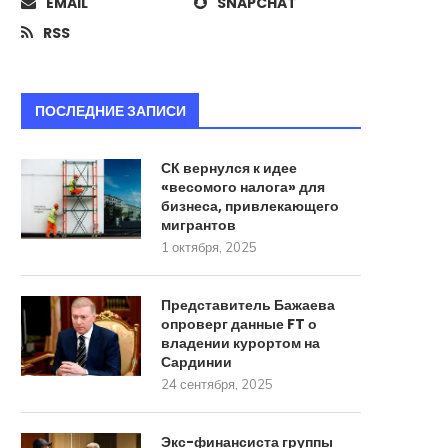
России РСЗО для...
человек
EMAIL
SNAPCHAT
22 августа, 2025
18 августа, 2025
RSS
ПОСЛЕДНИЕ ЗАПИСИ
СК вернулся к идее
«весомого налога» для
бизнеса, привлекающего
мигрантов
1 октября, 2025
Представитель Бажаева
опроверг данные FT о
владении курортом на
Сардинии
24 сентября, 2025
Экс-финансиста группы