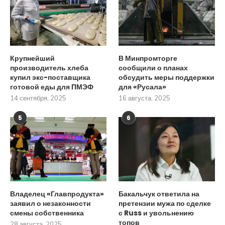
Крупнейший
В Минпромторге
производитель хлеба
сообщили о планах
купил экс-поставщика
обсудить меры поддержки
готовой еды для ПМЭФ
для «Русала»
14 сентября, 2025
16 августа, 2025
5
6
Владелец «Главпродукта»
Бакальчук ответила на
заявил о незаконности
претензии мужа по сделке
смены собственника
с Russ и увольнению
топов
28 августа, 2025