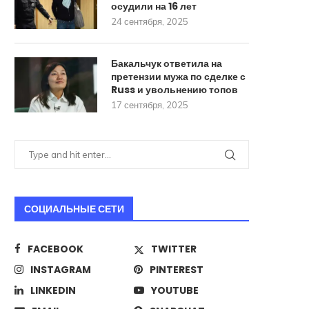
осудили на 16 лет
24 сентября, 2025
Бакальчук ответила на
претензии мужа по сделке с
Russ и увольнению топов
17 сентября, 2025
СОЦИАЛЬНЫЕ СЕТИ
FACEBOOK
TWITTER
Стало известно о разработке в
ИИ научили печатать тек
INSTAGRAM
PINTEREST
России РСЗО для...
человек
22 августа, 2025
18 августа, 2025
LINKEDIN
YOUTUBE