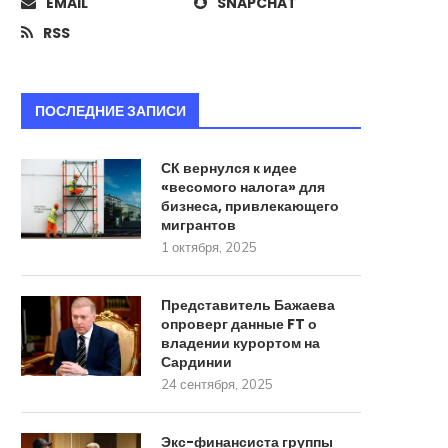
EMAIL
SNAPCHAT
Стало известно о разработке в
ИИ научили печатать тек
RSS
России РСЗО для...
человек
22 августа, 2025
18 августа, 2025
ПОСЛЕДНИЕ ЗАПИСИ
СК вернулся к идее
«весомого налога» для
бизнеса, привлекающего
мигрантов
1 октября, 2025
Представитель Бажаева
опроверг данные FT о
владении курортом на
Сардинии
24 сентября, 2025
Экс-финансиста группы