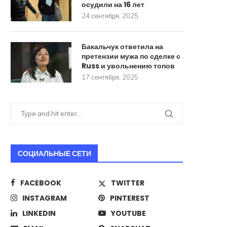
осудили на 16 лет
24 сентября, 2025
Бакальчук ответила на
претензии мужа по сделке с
Russ и увольнению топов
17 сентября, 2025
Стало известно о разработке в
ИИ научили печатать тек
России РСЗО для...
человек
22 августа, 2025
18 августа, 2025
СОЦИАЛЬНЫЕ СЕТИ
FACEBOOK
TWITTER
INSTAGRAM
PINTEREST
LINKEDIN
YOUTUBE