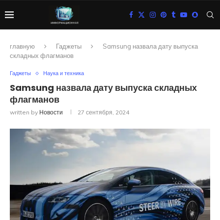
главную
Гаджеты
Samsung назвала дату выпуска
складных флагманов
Гаджеты
Наука и техника
Samsung назвала дату выпуска складных
флагманов
written by
Новости
27 сентября, 2024