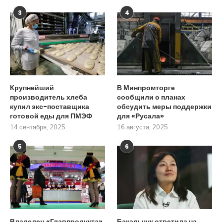
3
4
Крупнейший
В Минпромторге
производитель хлеба
сообщили о планах
купил экс-поставщика
обсудить меры поддержки
готовой еды для ПМЭФ
для «Русала»
14 сентября, 2025
16 августа, 2025
5
6
Владелец «Главпродукта»
Бакальчук ответила на