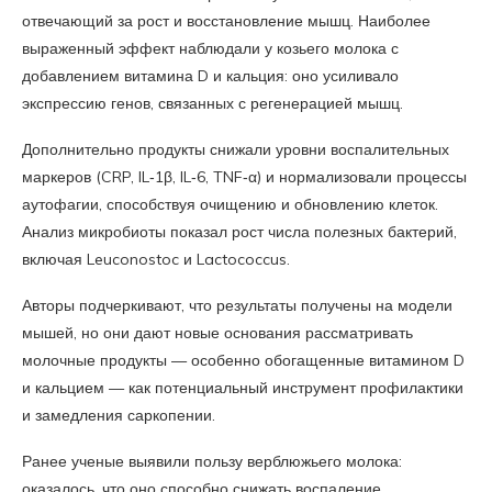
отвечающий за рост и восстановление мышц. Наиболее
выраженный эффект наблюдали у козьего молока с
добавлением витамина D и кальция: оно усиливало
экспрессию генов, связанных с регенерацией мышц.
Дополнительно продукты снижали уровни воспалительных
маркеров (CRP, IL‑1β, IL‑6, TNF‑α) и нормализовали процессы
аутофагии, способствуя очищению и обновлению клеток.
Анализ микробиоты показал рост числа полезных бактерий,
включая Leuconostoc и Lactococcus.
Авторы подчеркивают, что результаты получены на модели
мышей, но они дают новые основания рассматривать
молочные продукты — особенно обогащенные витамином D
и кальцием — как потенциальный инструмент профилактики
и замедления саркопении.
Ранее ученые выявили пользу верблюжьего молока:
оказалось, что оно способно снижать воспаление