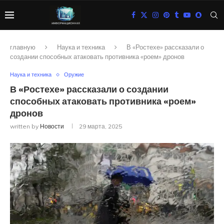
главную
Наука и техника
В «Ростехе» рассказали о
создании способных атаковать противника «роем» дронов
Наука и техника
Оружие
В «Ростехе» рассказали о создании
способных атаковать противника «роем»
дронов
written by
Новости
29 марта, 2025