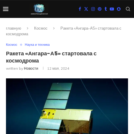
главную
Космос
Ракета «Ангара-А5» стартовала с
космодрома
Космос
Наука и техника
Ракета «Ангара-А5» стартовала с
космодрома
written by
Новости
12 мая, 2024