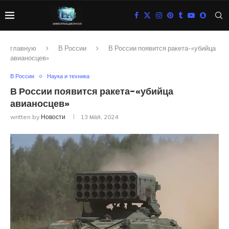
главную
В России
В России появится ракета-«убийца
авианосцев»
В России
Наука и техника
В России появится ракета-«убийца
авианосцев»
written by
Новости
13 мая, 2024