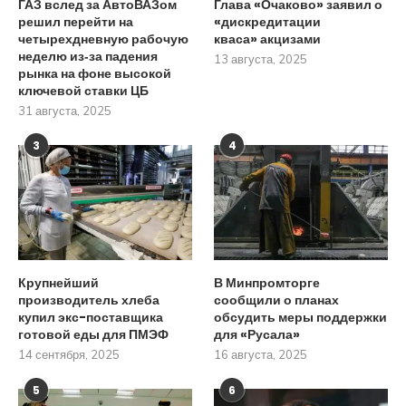
ГАЗ вслед за АвтоВАЗом
Глава «Очаково» заявил о
решил перейти на
«дискредитации
четырехдневную рабочую
кваса» акцизами
неделю из‑за падения
13 августа, 2025
рынка на фоне высокой
ключевой ставки ЦБ
31 августа, 2025
3
4
Крупнейший
В Минпромторге
производитель хлеба
сообщили о планах
купил экс-поставщика
обсудить меры поддержки
готовой еды для ПМЭФ
для «Русала»
14 сентября, 2025
16 августа, 2025
5
6