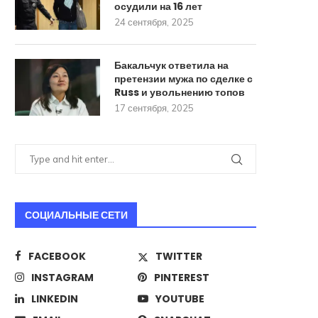
осудили на 16 лет
24 сентября, 2025
Бакальчук ответила на
претензии мужа по сделке с
Russ и увольнению топов
17 сентября, 2025
Стало известно о разработке в
ИИ научили печатать тек
России РСЗО для...
человек
СОЦИАЛЬНЫЕ СЕТИ
22 августа, 2025
18 августа, 2025
FACEBOOK
TWITTER
INSTAGRAM
PINTEREST
LINKEDIN
YOUTUBE