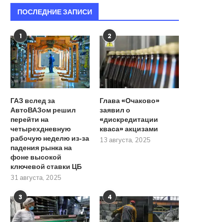
ПОСЛЕДНИЕ ЗАПИСИ
1
2
ГАЗ вслед за
Глава «Очаково»
АвтоВАЗом решил
заявил о
перейти на
«дискредитации
четырехдневную
кваса» акцизами
рабочую неделю из‑за
13 августа, 2025
падения рынка на
фоне высокой
ключевой ставки ЦБ
31 августа, 2025
3
4