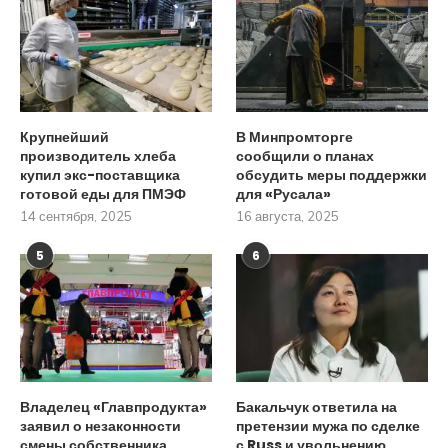
Крупнейший
В Минпромторге
производитель хлеба
сообщили о планах
купил экс-поставщика
обсудить меры поддержки
готовой еды для ПМЭФ
для «Русала»
14 сентября, 2025
16 августа, 2025
5
6
Владелец «Главпродукта»
Бакальчук ответила на
заявил о незаконности
претензии мужа по сделке
смены собственника
с Russ и увольнению